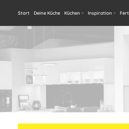
Zum
Inhalt
Start
Deine Küche
Küchen
Inspiration
Fert
springen