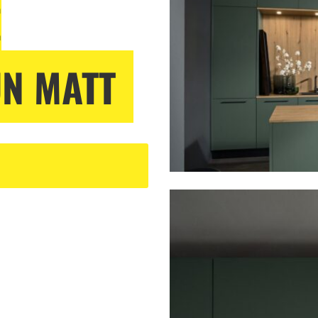
E
N MATT