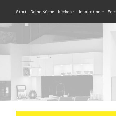
Zum
Inhalt
Start
Deine Küche
Küchen
Inspiration
Fert
springen